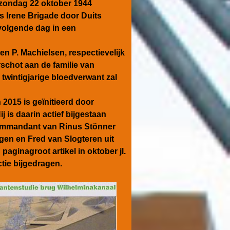
p zondag 22 oktober 1944
s Irene Brigade door Duits
 volgende dag in een
n P. Machielsen, respectievelijk
chot aan de familie van
twintigjarige bloedverwant zal
 2015 is geïnitieerd door
 is daarin actief bijgestaan
 commandant van Rinus Stönner
en en Fred van Slogteren uit
n paginagroot
artikel
in oktober jl.
tie bijgedragen.