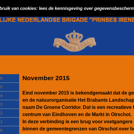
bruik van cookies: lees de kennisgeving over gegevensbescherm
November 2015
26
25
Eind november 2015 is bekendgemaakt dat de g
24
en de natuurorganisatie Het Brabants Landschap
23
naam De Groene Corridor. Dat is een recreatieve 
22
centrum van Eindhoven en de Markt in Oirschot.
In deze verbinding is een brug voor voetgangers
21
binnen de gemeentegrenzen van Oirschot over h
20