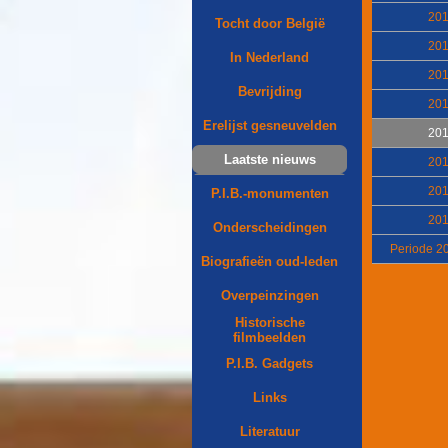
20
Tocht door België
20
In Nederland
20
Bevrijding
20
Erelijst gesneuvelden
20
Laatste nieuws
20
20
P.I.B.-monumenten
20
Onderscheidingen
Periode 2
Biografieën oud-leden
Overpeinzingen
Historische
filmbeelden
P.I.B. Gadgets
Links
Literatuur