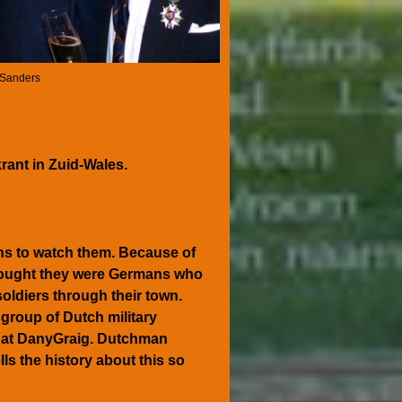
 Sanders
krant in Zuid-Wales.
ins to watch them. Because of
thought they were Germans who
oldiers through their town.
 group of Dutch military
p at DanyGraig. Dutchman
ls the history about this so