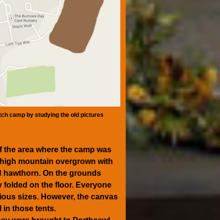
utch camp by studying the old pictures
of the area where the camp was
 a high mountain overgrown with
nd hawthorn. On the grounds
y folded on the floor. Everyone
arious sizes. However, the canvas
in those tents.