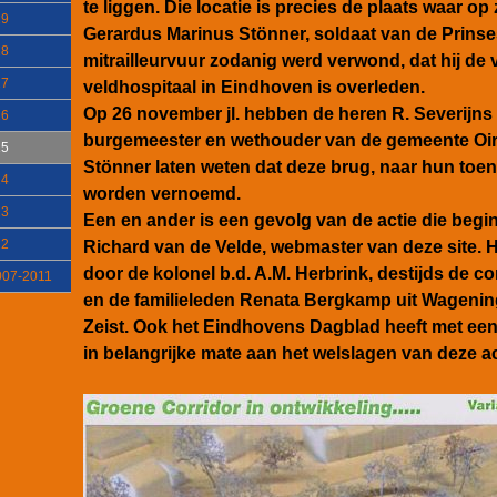
te liggen. Die locatie is precies de plaats waar o
19
Gerardus Marinus Stönner, soldaat van de Prinse
18
mitrailleurvuur zodanig werd verwond, dat hij de
17
veldhospitaal in Eindhoven is overleden.
Op 26 november jl. hebben de heren R. Severijns e
16
burgemeester en wethouder van de gemeente Oirs
15
Stönner laten weten dat deze brug, naar hun toen 
14
worden vernoemd.
13
Een en ander is een gevolg van de actie die begin
12
Richard van de Velde, webmaster van deze site. Hij
door de kolonel b.d. A.M. Herbrink, destijds de
007-2011
en de familieleden Renata Bergkamp uit Wagening
Zeist. Ook het Eindhovens Dagblad heeft met ee
in belangrijke mate aan het welslagen van deze ac