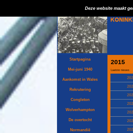
Deze website maakt ge
Startpagina
2015
Mei-juni 1940
Laatste nieuws
20
Aankomst in Wales
20
Rekrutering
20
Congleton
20
Wolverhampton
20
De overtocht
20
20
Normandië