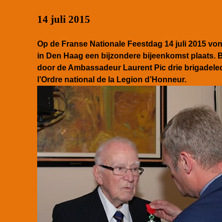
14 juli 2015
Op de Franse Nationale Feestdag 14 juli 2015 vo
in Den Haag een bijzondere bijeenkomst plaats. 
door de Ambassadeur Laurent Pic drie brigadele
l’Ordre national de la Legion d’Honneur.