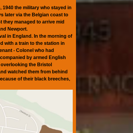
 1940 the military who stayed in
 later via the Belgian coast to
st they managed to arrive mid
 and Newport.
val in England. In the morning of
with a train to the station in
enant - Colonel who had
Accompanied by armed English
overlooking the Bristol
 and watched them from behind
cause of their black breeches,