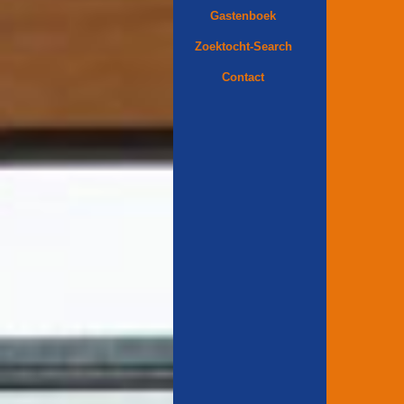
Gastenboek
Zoektocht-Search
Contact