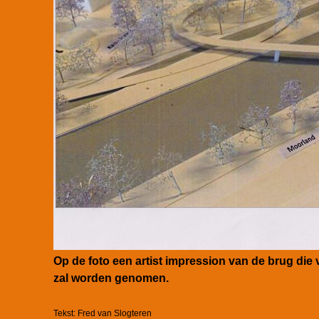
Op de foto een artist impression van de brug die 
zal worden genomen.
Tekst: Fred van Slogteren