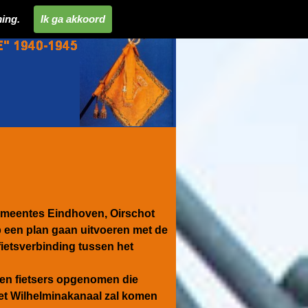
ing.
Ik ga akkoord
emeentes Eindhoven, Oirschot
 een plan gaan uitvoeren met de
fietsverbinding tussen het
 en fietsers opgenomen die
et Wilhelminakanaal zal komen