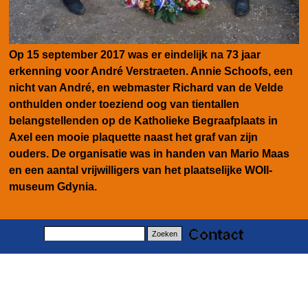
Op 15 september 2017 was er eindelijk na 73 jaar
erkenning voor André Verstraeten. Annie Schoofs, een
nicht van André, en webmaster Richard van de Velde
onthulden onder toeziend oog van tientallen
belangstellenden op de Katholieke Begraafplaats in
Axel een mooie plaquette naast het graf van zijn
ouders. De organisatie was in handen van Mario Maas
en een aantal vrijwilligers van het plaatselijke WOII-
museum Gdynia.
Zoeken