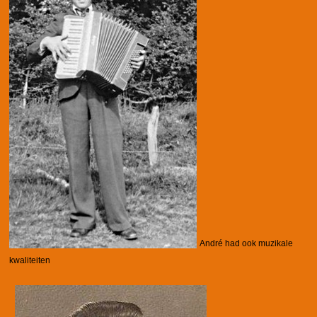
André had ook muzikale
kwaliteiten