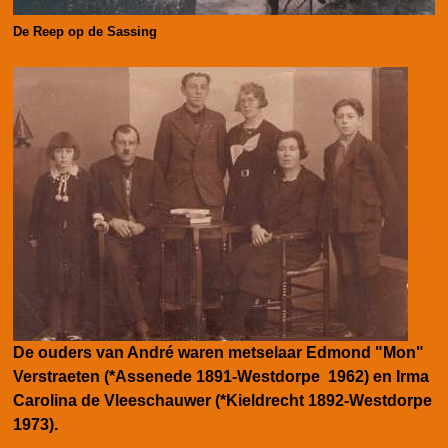
De Reep op de Sassing
De ouders van André waren metselaar Edmond "Mon"
Verstraeten (*Assenede 1891-Westdorpe 1962) en Irma
Carolina de Vleeschauwer (*Kieldrecht 1892-Westdorpe
1973).