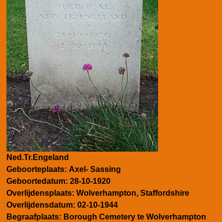
Ned.Tr.Engeland
Geboorteplaats:
Axel- Sassing
Geboortedatum:
28-10-1920
Overlijdensplaats:
Wolverhampton, Staffordshire
Overlijdensdatum:
02-10-1944
Begraafplaats: Borough Cemetery te Wolverhampton