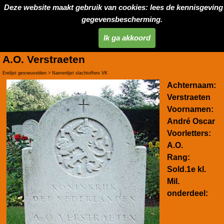
Deze website maakt gebruik van cookies: lees de kennisgeving
gegevensbescherming.
Ik ga akkoord
A.O. Verstraeten
Erelijst gesneuvelden > Namenlijst slachtoffers VK
Achternaam:
Verstraeten
Voornamen:
André Oscar
Voorletters:
A.O.
Rang:
Sold.1e kl.
Mil.
onderdeel: