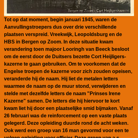
Tot op dat moment, begin januari 1945, waren de
Aanvullingstroepers dus over drie verschillende
plaatsen verspreid. Vreekwijk, Leopoldsburg en de
HBS in Bergen op Zoom. In deze situatie kwam
verandering toen majoor Looringh van Beeck besloot
om de eerst door de Duitsers bezette Cort Heijligers-
kazerne te gaan gebruiken. Om te voorkomen dat de
Engelse troepen de kazerne voor zich zouden opeisen,
veranderde hij de naam. Hij liet de metalen letters
waarmee de naam op de muur stond, verwijderen en
stelde met dezelfde letters de naam "Prinses Irene
Kazerne" samen. De letters die hij hiervoor te kort
kwam liet hij door een plaatselijke smid bijmaken. Vanaf
26 februari was de reinforcement op een vaste plaats
gelegerd. Deze opleiding duurde rond de acht weken.
Ook werd een groep van 16 man gevormd voor een te
volgen opleiding voor officier. Deze groep van a.s.