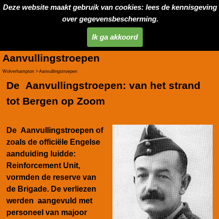
Deze website maakt gebruik van cookies: lees de kennisgeving
over gegevensbescherming.
Ik ga akkoord
Aanvullingstroepen
Wolverhampton > Aanvullingstroepen
De Aanvullingstroepen: van het strand
tot Bergen op Zoom
De Aanvullingstroepen of
zoals de officiële Engelse
aanduiding luidde:
Reinforcement Unit,
vormden de reserve van
de Brigade. De verliezen
werden aangevuld met
personeel van majoor