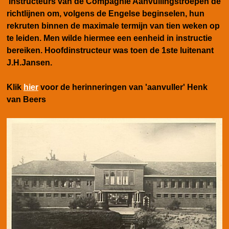
instructeurs van de Compagnie Aanvullingstroepen de
richtlijnen om, volgens de Engelse beginselen, hun
rekruten binnen de maximale termijn van tien weken op
te leiden. Men wilde hiermee een eenheid in instructie
bereiken. Hoofdinstructeur was toen de 1ste luitenant
J.H.Jansen.
Klik
hier
voor de herinneringen van 'aanvuller' Henk
van Beers