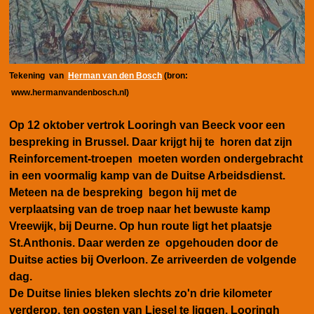
Tekening van
Herman van den Bosch
(bron:
www.hermanvandenbosch.nl)
Op 12 oktober vertrok Looringh van Beeck voor een
bespreking in Brussel. Daar krijgt hij te horen dat zijn
Reinforcement-troepen moeten worden ondergebracht
in een voormalig kamp van de Duitse Arbeidsdienst.
Meteen na de bespreking begon hij met de
verplaatsing van de troep naar het
bewuste
kamp
Vreewijk
, bij Deurne. Op hun route ligt het
plaatsje
St.Anthonis. Daar werden ze opgehouden door de
Duitse acties bij Overloon. Ze arriveerden de volgende
dag.
De Duitse linies bleken slechts zo'n drie kilometer
verderop, ten oosten van Liesel te liggen. Looringh