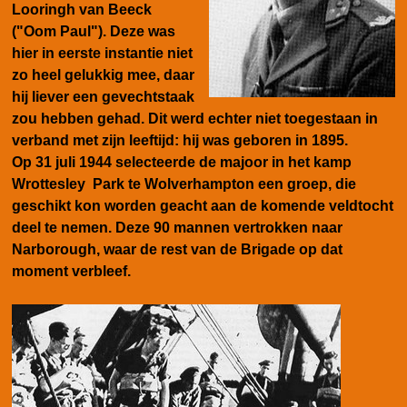
Looringh van Beeck
("Oom Paul"). Deze was
hier in eerste instantie niet
zo heel gelukkig mee, daar
hij liever een gevechtstaak
zou hebben gehad. Dit werd echter niet toegestaan in
verband met zijn leeftijd: hij was geboren in 1895.
Op 31 juli 1944 selecteerde de majoor in het kamp
Wrottesley Park te Wolverhampton een groep, die
geschikt kon worden geacht aan de komende veldtocht
deel te nemen. Deze 90 mannen vertrokken naar
Narborough, waar de rest van de Brigade op dat
moment verbleef.