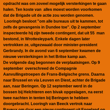
opdracht was om zoveel mogelijk versterkingen te gaan
halen. Ten koste van alles moest worden voorkomen
dat de Brigade uit de actie zou worden genomen.
Looringh besloot "om alle bureaus uit te kammen, tot
zelfs de gevangenis in Dundee toe". Op 2 september
inspecteerde hij zijn tweede contingent, dat uit 55 man
bestond, in Wrottesleypark. Enkele dagen later
vertrokken ze, uitgezwaaid door minister-president
Gerbrandy. In de avond van 6 september kwamen de
nieuwe versterkingen in het Britse kamp aan.
De volgende dag begonnen de verplaatsingen. Op 9
september overschreed de Compagnie
Aanvullingstroepen de Frans-Belgische grens. Daarna
naar Brussel en via Leuven en Diest, achter de Brigade
aan, naar Beringen. Op 12 september werd in de
bossen bij Helchteren een bivak opgeslagen, na eerst
twee nachten in tenten bij Beringen te hebben
doorgebracht. Looringh van Beeck vertrok naar
Bayeux om daar een nieuw contingent uit Engeland op