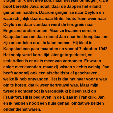
vragen of ik niet mee kon, maar het was onmogelijk. De
boot bereikte Java nooit, daar de Jappen het eiland
genomen hadden. Daarom gingen ze naar Ceylon en
waarschijnlijk daarna naar Brits- Indië. Toen weer naar
Ceylon en daar vandaan werd de terugreis naar
Engeland ondernomen. Maar ze kwamen eerst in
Kaapstad aan en daar moest Jan naar het hospitaal om
zijn amandelen eruit te laten nemen. Hij bleef in
Kaapstad een paar maanden en voer af 7 oktober 1942
Het schip werd korte tijd later getorpedeerd, en
sedertdien is er niets meer van vernomen. Er waren
enige overlevenden, maar zij wisten slechts weinig. Jan
heeft voor mij ook een afscheidsbrief geschreven,
welke ik heb ontvangen. Het is dat het naar voor u was
om te horen, dat ik weer hertrouwd was. Maar mijn
tweede echtgenoot is verongelukt bij een raid op
Frankfort. Hij is begraven in de Elzas in Frankrijk. Jan
en ik hebben nooit een huis gehad, omdat we beiden
onder dienst waren.