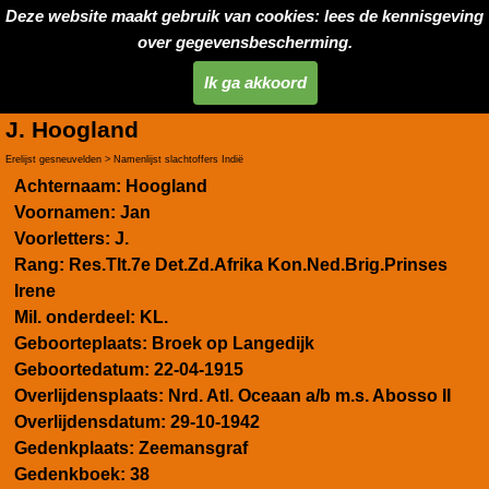
Deze website maakt gebruik van cookies: lees de kennisgeving
over gegevensbescherming.
Ik ga akkoord
J. Hoogland
Erelijst gesneuvelden > Namenlijst slachtoffers Indië
Achternaam:
Hoogland
Voornamen:
Jan
Voorletters:
J.
Rang:
Res.Tlt.7e Det.Zd.Afrika Kon.Ned.Brig.Prinses
Irene
Mil. onderdeel:
KL.
Geboorteplaats:
Broek op Langedijk
Geboortedatum:
22-04-1915
Overlijdensplaats:
Nrd. Atl. Oceaan a/b m.s. Abosso II
Overlijdensdatum:
29-10-1942
Gedenkplaats:
Zeemansgraf
Gedenkboek:
38