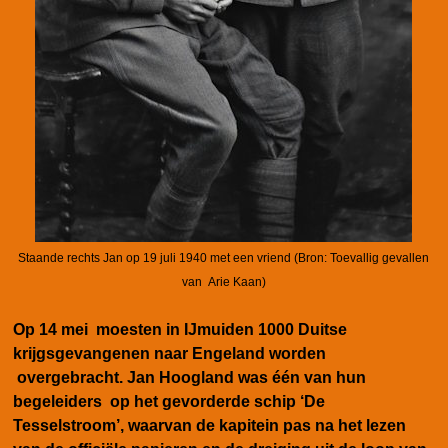
Staande rechts Jan op 19 juli 1940 met een vriend (Bron: Toevallig gevallen
van Arie Kaan)
Op 14 mei moesten in IJmuiden 1000 Duitse
krijgsgevangenen naar Engeland worden
overgebracht. Jan Hoogland was één van hun
begeleiders op
het gevorderde schip ‘De
Tesselstroom’, waarvan de kapitein pas na het lezen