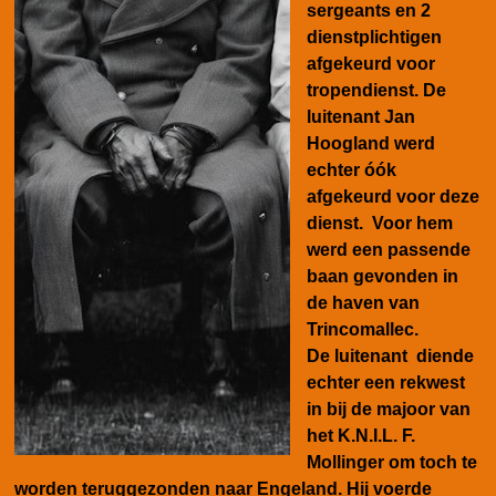
sergeants en 2
dienstplichtigen
afgekeurd voor
tropendienst. De
luitenant Jan
Hoogland werd
echter óók
afgekeurd voor deze
dienst. Voor hem
werd een passende
baan gevonden in
de haven van
Trincomallec.
De luitenant diende
echter een rekwest
in bij de majoor van
het K.N.I.L. F.
Mollinger om toch te
worden teruggezonden naar Engeland. Hij voerde