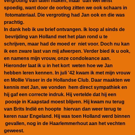
vergroting van laten maken, maar dan wel liefst
spoedig, want door de oorlog zitten we ook schaars in
fotomateriaal. Die vergroting had Jan ook en die was
prachtig.
In dank heb ik uw brief ontvangen. Ik loop al sinds de
bevrijding van Holland met het plan rond u te
schrijven, maar had de moed er niet voor. Doch nu kan
ik een zware last van mij afwerpen. Verder bied ik u ook,
en namens mijn vrouw, onze condoleance aan.
Hieronder laat ik u in het kort weten hoe we Jan
hebben leren kennen. In juli '42 kwam ik met mijn vrouw
en Mollie Visser in de Hollandse Club. Daar maakten we
kennis met Jan, we vonden hem direct sympathiek en
hij gaf een correcte indruk. Hij vertelde dat hij een
poosje in Kaapstad moest blijven. Hij kwam nu terug
van Brits Indië en hoopte hiervan dan weer terug te
keren naar Engeland. Hij was toen Holland werd binnen
gevallen, nog in de Haarlemmerhout aan het vechten
geweest.