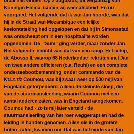
draai niet vinden. Op 2 augustus, de verjaardag van
Koningin Emma, namen wij weer afscheid. En nu
voorgoed. Het volgende dat ik van Jan hoorde, was dat
hij in de Straat van Mozambique een lelijke
keelontsteking had opgelopen en dat hij in Simonsstad
was ontscheept om in een hospitaal te worden
opgenomen. De "Sum" ging verder, maar zonder Jan.
Het volgende bericht was dat van een ramp. Het schip,
de Abosso II, waarop 68 Nederlandse rekruten met Jan
en twee andere officieren (o.a. Reuhl) en een complete
onderzeebootbemanning onder commando van de
Kt.Lt. t/z Coumou, was bij zwaar weer op 500 mijl van
Engeland getorpedeerd. Alleen de kleinste sloep, die
van de stuurmansleerling, waarin Coumou met een
aantal anderen zaten, was in Engeland aangekomen.
Coumou had - zo is mij later verteld - de
stuurmansleerling van het roer weggetrapt en had de
leiding in handen genomen. Allen die in de grotere
boten zaten, kwamen om. Dat was het einde van Jan