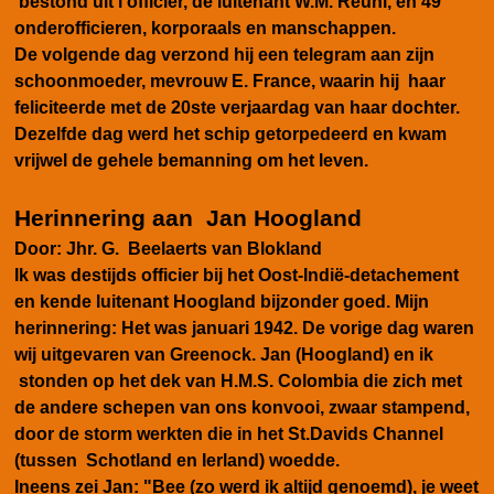
bestond uit l officier, de luitenant W.M. Reuhl, en 49
onderofficieren, korporaals en manschappen.
De volgende dag verzond hij een telegram aan zijn
schoonmoeder, mevrouw E. France, waarin hij haar
feliciteerde met de 20ste verjaardag van haar dochter.
Dezelfde dag werd het schip getorpedeerd en kwam
vrijwel de gehele bemanning om het leven.
Herinnering aan Jan Hoogland
Door: Jhr. G. Beelaerts van Blokland
Ik was destijds officier bij het Oost-Indië-detachement
en kende luitenant Hoogland bijzonder goed. Mijn
herinnering: Het was januari 1942. De vorige dag waren
wij uitgevaren van Greenock. Jan (Hoogland) en ik
stonden op het dek van H.M.S. Colombia die zich met
de andere schepen van ons konvooi, zwaar stampend,
door de storm werkten die in het St.Davids Channel
(tussen Schotland en Ierland) woedde.
Ineens zei Jan: "Bee (zo werd ik altijd genoemd), je weet