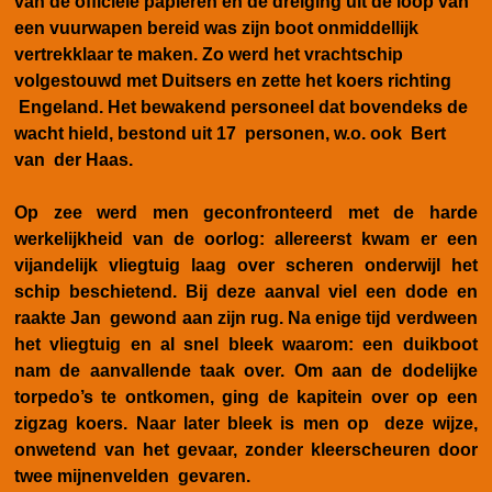
van de officiële papieren en de dreiging uit de loop van
een vuurwapen bereid was zijn boot onmiddellijk
vertrekklaar te maken. Zo werd het vrachtschip
volgestouwd met Duitsers en zette het koers richting
Engeland. Het bewakend personeel dat bovendeks de
wacht hield, bestond uit 17 personen, w.o. ook
Bert
van der Haas
.
Op zee werd men geconfronteerd met de harde
werkelijkheid van de oorlog: allereerst kwam er een
vijandelijk vliegtuig laag over scheren onderwijl het
schip beschietend. Bij deze aanval viel een dode en
raakte Jan gewond aan zijn rug. Na enige tijd verdween
het vliegtuig en al snel bleek waarom: een duikboot
nam de aanvallende taak over. Om aan de dodelijke
torpedo’s te ontkomen, ging de kapitein over op een
zigzag koers. Naar later bleek is men op deze wijze,
onwetend van het gevaar, zonder kleerscheuren door
twee mijnenvelden gevaren.