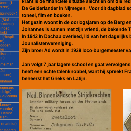
krant is de financiële situatie slecht en om die re
Doorn (1e
erzee)
De Gelderlander in Nijmegen. Voor dit dagblad schr
Springbok )
toneel, film en boeken.
(Staflid en
Het gezin woont in de oorlogsjaren op de Berg e
ssadeur)
elhoed
Johannes is samen met zijn vriend, de bekende T
kok)
in 1942 in Dachau overleed, lid van het dagelijks
n (Hospik,
re)
Jounalistenvereniging.
odderij
ner)
Zijn broer Ad wordt in 1939 loco-burgemeester v
ttschall
ce)
Jan volgt 7 jaar lagere school en gaat vervolgens
mmelman
Jol
heeft een echte talenknobbel, want hij spreekt Fra
aussee)
beheerst het Grieks en Latijn.
uinhaar
Koopmans
ichtige)
 (Plv comm.
I)
 Leeuw
vaarder)
 Liempt
ller')
 (marinier)
er Meeren