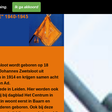
ing.
Ik ga akkoord
loot wordt geboren op 18
t Johannes Zwetsloot uit
 in 1914 en krijgen samen acht
n Ad.
oede in Leiden. Hier worden ook
ij bij dagblad Het Centrum in
zin woont eerst in Baarn en
nderen geboren. Ook bij deze