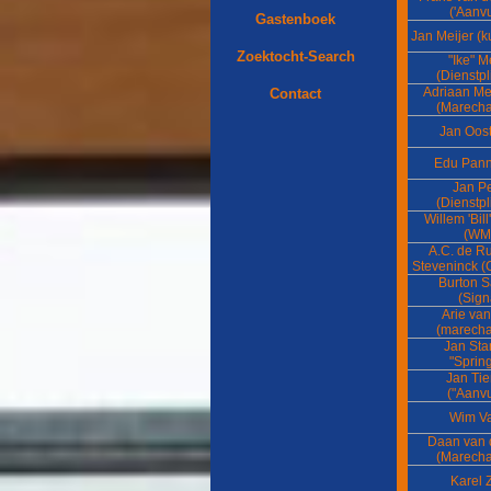
('Aanvu
Gastenboek
Jan Meijer (ku
Zoektocht-Search
"Ike" M
(Dienstpl
Adriaan M
Contact
(Marech
Jan Oost
Edu Pan
Jan Pe
(Dienstpl
Willem 'Bil
(WM
A.C. de Ru
Steveninck (
Burton 
(Sign
Arie van
(marech
Jan St
"Sprin
Jan Tie
("Aanvu
Wim V
Daan van 
(Marech
Karel 