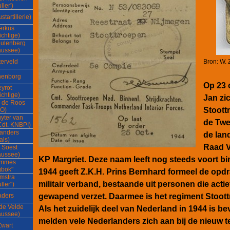
ller')
startillerie)
erkus
ichtige)
eulenberg
aussee)
erveld
Bron: W. 
nenborg
Op 23 
yrot
ichtige)
Jan zi
l' de Roos
Stoott
O)
yter van
de Twe
Cdt. KNBPI)
Sanders
de lan
als)
Raad V
 Soest
aussee)
KP Margriet. Deze naam leeft nog steeds voort bi
ammes
gbok"
1944 geeft Z.K.H. Prins Bernhard formeel de opd
mstra
militair verband, bestaande uit personen die actief
ller")
aders
gewapend verzet. Daarmee is het regiment Stoot
de Velde
Als het zuidelijk deel van Nederland in 1944 is be
aussee)
melden vele Nederlanders zich aan bij de nieuw 
Zwart