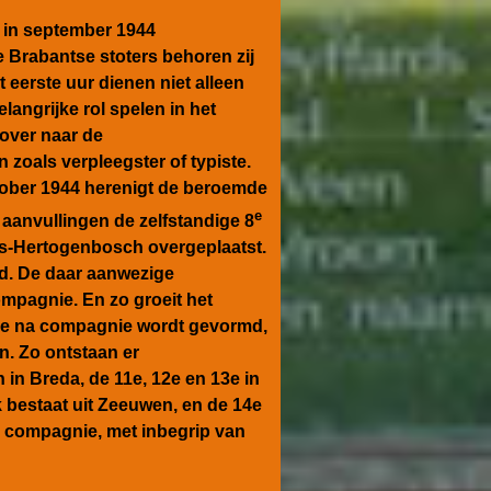
t in september 1944
de Brabantse stoters behoren zij
t eerste uur dienen niet alleen
angrijke rol spelen in het
 over naar de
 zoals verpleegster of typiste.
tober 1944 herenigt de beroemde
e
aanvullingen de zelfstandige 8
s-Hertogenbosch overgeplaatst.
jd. De daar aanwezige
pagnie. En zo groeit het
e na compagnie wordt gevormd,
n. Zo ontstaan er
n Breda, de 11e, 12e en 13e in
 bestaat uit Zeeuwen, en de 14e
en compagnie, met inbegrip van