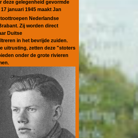
or deze gelegenheid gevormde
7 januari 1945 maakt Jan
toottroepen Nederlandse
Brabant.
Zij worden direct
aar Duitse
reren in het bevrijde zuiden.
 uitrusting, zetten deze "stoters
bieden onder de grote rivieren
men.