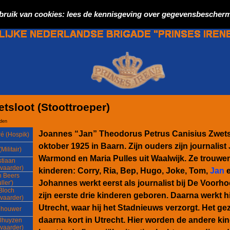
bruik van cookies: lees de kennisgeving over gegevensbescherm
tsloot (Stoottroeper)
eden
Joannes “Jan” Theodorus Petrus Canisius Zwets
é (Hospik)
oktober 1925 in Baarn. Zijn ouders zijn journalis
Militair)
Warmond en Maria Pulles uit Waalwijk. Ze trouwen
tiaan
vaarder)
kinderen: Corry, Ria, Bep, Hugo, Joke, Tom,
Jan
e
n Beers
Johannes werkt eerst als journalist bij De Voorh
ller')
Bloch
zijn eerste drie kinderen geboren. Daarna werkt h
vaarder)
Utrecht, waar hij het Stadnieuws verzorgt. Het ge
lhouwer
daarna kort in Utrecht. Hier worden de andere ki
lhuyzen
vaarder)