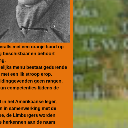
eralls met een oranje band op
og beschikbaar en behoort
ng.
agelijks menu bestaat gedurende
t met een lik stroop erop.
leidinggevenden geen rangen.
un competenties tijdens de
 in het Amerikaanse leger,
ten in samenwerking met de
nue, de Limburgers worden
 te herkennen aan de naam