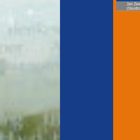
Jan Zwe
(Stoottr