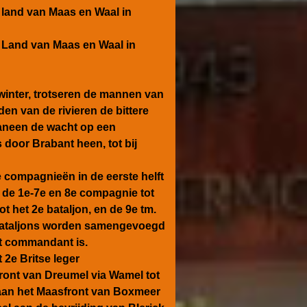
 land van Maas en Waal in
t Land van Maas en Waal in
winter, trotseren de mannen van
n van de rivieren de bittere
aneen de wacht op een
 door Brabant heen, tot bij
de compagnieën in de eerste helft
: de 1e-7e en 8e compagnie tot
t het 2e bataljon, en de 9e tm.
e bataljons worden samengevoegd
ot commandant is.
 2e Britse leger
ront van Dreumel via Wamel tot
aan het Maasfront van Boxmeer