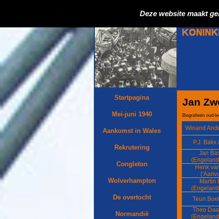
Deze website maakt ge
Startpagina
Jan Zwe
Mei-juni 1940
Biografieën oud-l
Winand Andr
Aankomst in Wales
P.J. Bakx (
Rekrutering
Jan Bas
(Engeland
Congleton
Henk va
('Aanvu
Wolverhampton
Martin 
(Engeland
De overtocht
Teun Boe
Theo Daa
Normandië
(Engeland