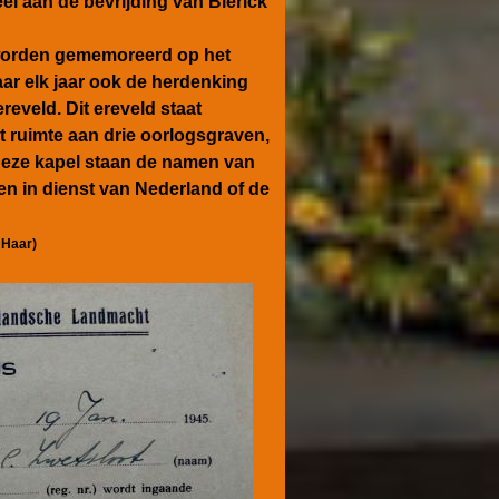
el aan de bevrijding van Blerick
worden gememoreerd op het
 elk jaar ook de herdenking
ereveld.
Dit ereveld staat
t ruimte aan drie oorlogsgraven,
eze kapel staan de namen van
men in dienst van Nederland of de
 Haar)