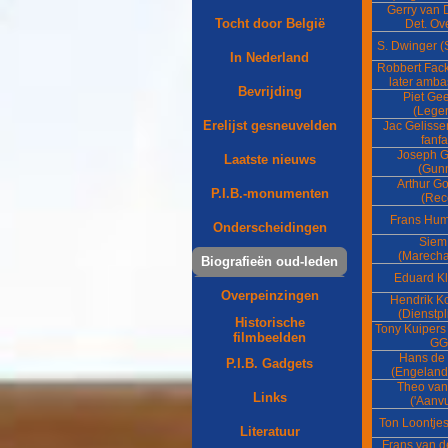
Gerry van 
Tocht door België
Det. Ov
S. Dwinger (
In Nederland
Robbert Fack 
later amba
Bevrijding
Piet Ge
(Leger
Erelijst gesneuvelden
Jac Gelisse
fanfa
Joseph G
Laatste nieuws
(Gun
Arthur Go
P.I.B.-monumenten
(Rec
Frans Hu
Onderscheidingen
Siem 
(Marech
Biografieën oud-leden
Eduard Kl
Overpeinzingen
Hendrik 
(Dienstpl
Historische
Tony Kuipers
filmbeelden
GG
Hans de
P.I.B. Gadgets
(Engeland
Theo van
Links
('Aanvu
Ton Loontjes
Literatuur
Frans van d