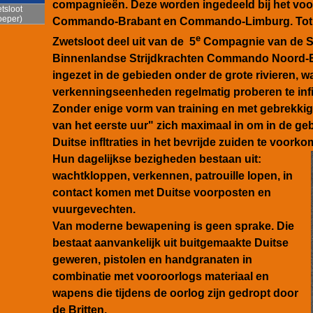
compagnieën. Deze worden ingedeeld bij het vo
tsloot
oeper)
Commando-Brabant en Commando-Limburg. Tot 1
e
Zwetsloot deel uit van de 5
Compagnie van de S
Binnenlandse Strijdkrachten Commando Noord-
ingezet in de gebieden onder de grote rivieren, w
verkenningseenheden regelmatig proberen te infilt
Zonder enige vorm van training en met gebrekkige
van het eerste uur" zich maximaal in om
in de ge
Duitse infltraties in het bevrijde zuiden te voorko
Hun dagelijkse bezigheden bestaan uit:
wachtkloppen, verkennen, patrouille lopen, in
contact komen met Duitse voorposten en
vuurgevechten.
Van moderne bewapening is geen sprake. Die
bestaat aanvankelijk uit buitgemaakte Duitse
geweren, pistolen en handgranaten in
combinatie met vooroorlogs materiaal en
wapens die tijdens de oorlog zijn gedropt door
de Britten.