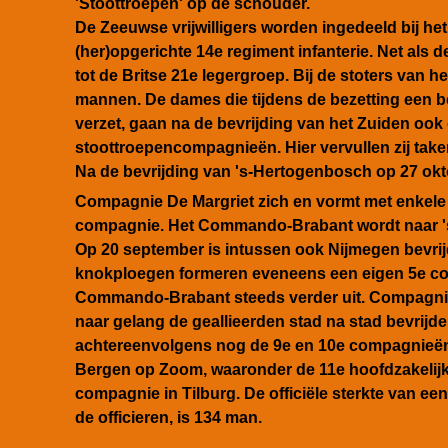
'Stoottroepen' op de schouder.
De Zeeuwse vrijwilligers worden ingedeeld bij he
(her)opgerichte 14e regiment infanterie. Net als 
tot de Britse 21e legergroep. Bij de stoters van he
mannen. De dames die tijdens de bezetting een bel
verzet, gaan na de bevrijding van het Zuiden ook
stoottroepencompagnieën. Hier vervullen zij taken
Na de bevrijding van 's-Hertogenbosch op 27 ok
Compagnie De Margriet zich en vormt met enkele 
compagnie. Het Commando-Brabant wordt naar '
Op 20 september is intussen ook Nijmegen bevri
knokploegen formeren eveneens een eigen 5e com
Commando-Brabant steeds verder uit. Compagni
naar gelang de geallieerden stad na stad bevrijde
achtereenvolgens nog de 9e en 10e compagnieën i
Bergen op Zoom, waaronder de 11e hoofdzakelijk
compagnie in Tilburg. De officiële sterkte van e
de officieren, is 134 man.