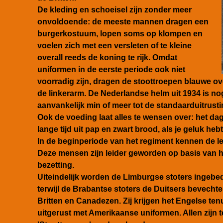
De kleding en schoeisel zijn zonder meer
onvoldoende: de meeste mannen dragen een
burgerkostuum, lopen soms op klompen en
voelen zich met een versleten of te kleine
overall reeds de koning te rijk. Omdat
uniformen in de eerste periode ook niet
voorradig zijn, dragen de stoottroepen blauwe ov
de linkerarm. De Nederlandse helm uit 1934 is n
aanvankelijk min of meer tot de standaarduitrusti
Ook de voeding laat alles te wensen over: het d
lange tijd uit pap en zwart brood, als je geluk heb
In de beginperiode van het regiment kennen de 
Deze mensen zijn leider geworden op basis van h
bezetting.
Uiteindelijk worden de Limburgse stoters ingebed
terwijl de Brabantse stoters de Duitsers bevech
Britten en Canadezen. Zij krijgen het Engelse te
uitgerust met Amerikaanse uniformen. Allen zijn