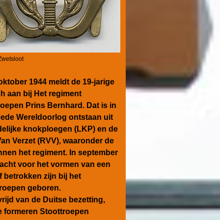
Zwetsloot
oktober 1944 meldt de 19-jarige
ch aan bij Het regiment
roepen Prins Bernhard. Dat is in
ede Wereldoorlog ontstaan uit
delijke knokploegen (LKP) en de
an Verzet (RVV), waaronder de
nnen het regiment. In september
racht voor het vormen van een
 betrokken zijn bij het
troepen geboren.
vrijd van de Duitse bezetting,
te formeren Stoottroepen