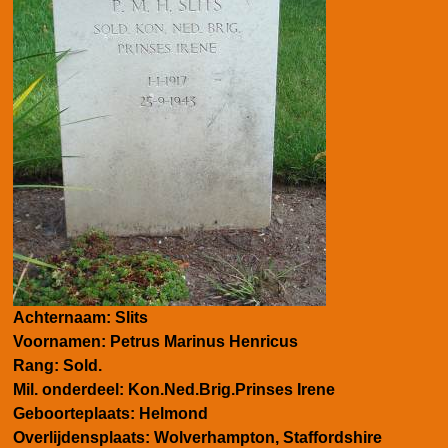
Achternaam:
Slits
Voornamen:
Petrus Marinus Henricus
Rang:
Sold.
Mil. onderdeel:
Kon.Ned.Brig.Prinses Irene
Geboorteplaats:
Helmond
Overlijdensplaats:
Wolverhampton, Staffordshire