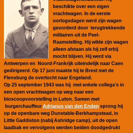
beschikte over een eigen
vrachtwagen. In de eerste
oorlogsdagen werd zijn wagen
gevorderd door terugtrekkende
militairen uit de Peel-
Raamstelling. Hij wilde zijn wagen
alleen afstaan als hij zelf erbij
mocht blijven. Hij werd via
Antwerpen en Noord-Frankrijk uiteindelijk naar Caen
gedirigeerd. Op 17 juni maakte hij te Brest met de
Flensburg de overtocht naar Engeland.
Op 25 september 1943 was hij met enkele collega's in
een open vrachtwagen op weg naar een
bioscoopvoorstelling in Luton. Samen met
burgerchauffeur
Adrianus van den Enden
sprong hij
op de openbare weg Dunstable-Berkhampstead, in
Little Gaddiston (nabij Ashridge camp), uit de open
laadbak en vervolgens werden beiden doodgedrukt