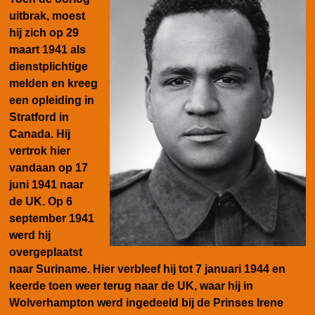
uitbrak, moest
hij zich op 29
maart 1941 als
dienstplichtige
melden en kreeg
een opleiding in
Stratford in
Canada. Hij
vertrok hier
vandaan op 17
juni 1941 naar
de UK. Op 6
september 1941
werd hij
overgeplaatst
naar Suriname. Hier verbleef hij tot 7 januari 1944 en
keerde toen weer terug naar de UK, waar hij in
Wolverhampton
werd ingedeeld bij de Prinses Irene