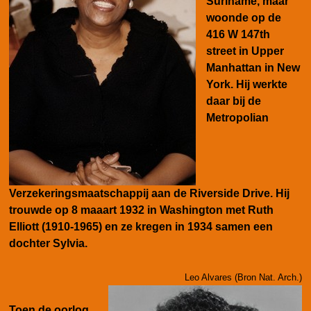
Suriname, maar
woonde op de
416 W 147th
street in Upper
Manhattan in New
York. Hij werkte
daar bij de
Metropolian
Verzekeringsmaatschappij aan de Riverside Drive. Hij
trouwde op 8 maaart 1932 in Washington met Ruth
Elliott (1910-1965) en ze kregen in 1934 samen een
dochter Sylvia.
Leo Alvares (Bron Nat. Arch.)
Toen de oorlog