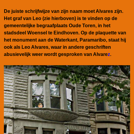
De juiste schrijfwijze van zijn naam moet Alvares zijn.
Het graf van Leo (zie hierboven) is te vinden op de
gemeentelijke begraafplaats Oude Toren, in het
stadsdeel Woensel te Eindhoven. Op de plaquette van
het monument aan de Waterkant, Paramaribo, staat hij
ook als Leo Alvares, waar in andere geschriften
abusievelijk weer wordt gesproken van Alvare
z
.