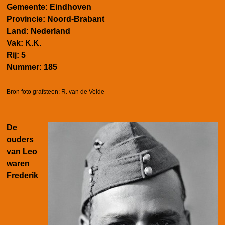
Gemeente: Eindhoven
Provincie: Noord-Brabant
Land: Nederland
Vak: K.K.
Rij: 5
Nummer: 185
Bron foto grafsteen: R. van de Velde
De
ouders
van Leo
waren
Frederik