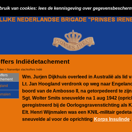
bruik van cookies: lees de kennisgeving over gegevensbescherm
offers Indiëdetachement
den > Namenlijst slachtoffers Indië
ffers
Wm. Jurjen Dijkhuis overleed in Australië als lid 
achement
Lt. Jan Hoogland verdronk op weg naar Engeland 
gland
boord van de Ambosso II, na getorpedeerd te zijn
nmalen
Sgt. Wolter Smits sneuvelde na 1 aug 1942 (opric
geregistreerd bij de Oorlogsgravenstichting als KN
Elt. Henri Wijnmalen was een KNIL-militair gedet
sneuvelde al voor de oprichting
Korps Insulinde
.