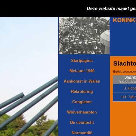
Deze website maakt ge
Startpagina
Slacht
Mei-juni 1940
Erelijst gesneuvel
Slachto
Aankomst in Wales
Indiëdet
J. Hoo
Rekrutering
H.E. Wij
Congleton
Wolverhampton
De overtocht
Normandië