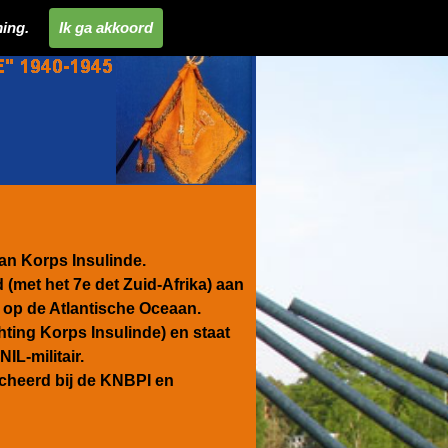
ing.
Ik ga akkoord
van Korps Insulinde.
(met het 7e det Zuid-Afrika) aan
 op de Atlantische Oceaan.
hting Korps Insulinde) en staat
IL-militair.
acheerd bij de KNBPI en