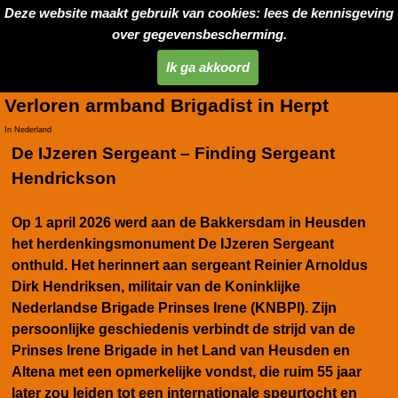
Deze website maakt gebruik van cookies: lees de kennisgeving
over gegevensbescherming.
Ik ga akkoord
Verloren armband Brigadist in Herpt
In Nederland
De IJzeren Sergeant – Finding Sergeant
Hendrickson
Op 1 april 2026 werd
aan de Bakkersdam in Heusden
het herdenkingsmonument De IJzeren Sergeant
onthuld. Het
herinnert aan sergeant Reinier Arnoldus
Dirk Hendriksen, militair van de Koninklijke
Nederlandse Brigade Prinses Irene (KNBPI). Zijn
persoonlijke geschiedenis verbindt de strijd van de
Prinses Irene Brigade in het Land van Heusden en
Altena met een opmerkelijke vondst, die ruim 55 jaar
later zou leiden tot een internationale speurtocht en