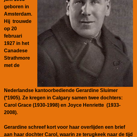
geboren in
Amsterdam.
Hij trouwde
op 20
februari
1927 in het
Canadese
Strathmore
met de
Nederlandse kantoorbediende Gerardine Sluimer
(*1905). Ze kregen in Calgary samen twee dochters:
Carol Grace (1930-1998) en Joyce Henriette (1933-
2008).
Gerardine schreef kort voor haar overlijden een brief
aan haar dochter Carol, waarin ze terugkeek naar de tijd