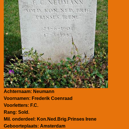
Achternaam:
Neumann
Voornamen:
Frederik Coenraad
Voorletters:
F.C.
Rang:
Sold.
Mil. onderdeel:
Kon.Ned.Brig.Prinses Irene
Geboorteplaats:
Amsterdam