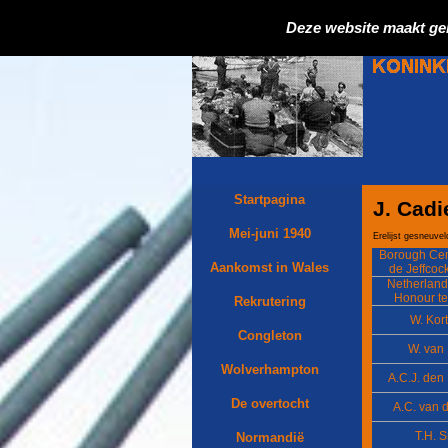
Deze website maakt ge
Startpagina
J. Cadi
Mei-juni 1940
Erelijst gesneuve
Borough Ce
Aankomst in Wales
de Jeffcoc
Wolverh
Netherlands
Honour te 
Rekrutering
W. Kort
Congleton
W. van
Wolverhampton
A.C.J. den
De overtocht
A.C. van 
T.H. S
Normandië