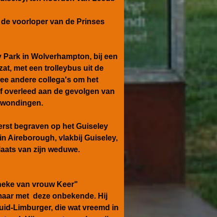
 de voorloper van de Prinses
y Park in Wolverhampton, bij een
zat, met een trolleybus uit de
wee andere collega's om het
f overleed aan de gevolgen van
erwondingen.
erst begraven op het Guiseley
n Aireborough, vlakbij Guiseley,
aats van zijn weduwe.
eke van vrouw Keer"
 maar met deze onbekende. Hij
uid-Limburger, die wat vreemd in