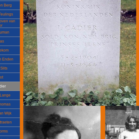
en Berg
Teulings
hoven van
or
euman
Das
tekom
en Enden
Slits
ot
dier
 Lange
Thomas
an Wijk
traeten
Worms