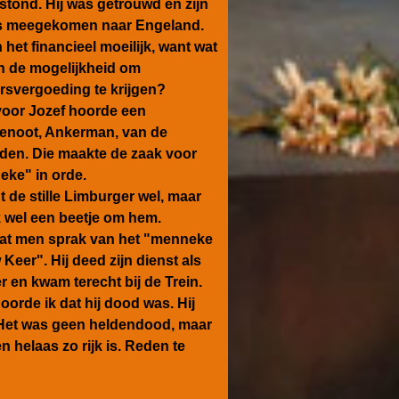
stond. Hij was getrouwd en zijn
s meegekomen naar Engeland.
het financieel moeilijk, want wat
an de mogelijkheid om
rsvergoeding te krijgen?
voor Jozef hoorde een
enoot, Ankerman, van de
eden. Die maakte de zaak voor
eke" in orde.
de stille Limburger wel, maar
k wel een beetje om hem.
at men sprak van het "menneke
Keer". Hij deed zijn dienst als
r en kwam terecht bij de Trein.
orde ik dat hij dood was. Hij
 Het was geen heldendood, maar
 helaas zo rijk is. Reden te