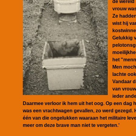
de wereld 
vrouw wa
Ze hadden 
wist hij v
kostwinne
Gelukkig 
pelotonsg
moeilijkh
het "menn
Men mocht 
lachte oo
Vandaar d
van vrouw 
ieder ande
Daarmee verloor ik hem uit het oog. Op een dag ho
was een vrachtwagen gevallen, zo werd gezegd.
één van die ongelukken waaraan het militaire leven
meer om deze brave man niet te vergeten.'