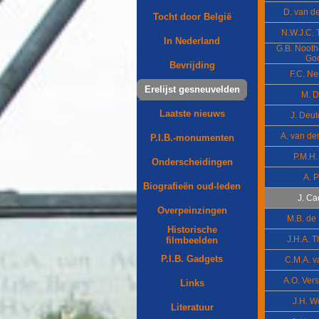
D. van d
Tocht door België
N.W.J.C. 
In Nederland
G.B. Noot
Go
Bevrijding
F.C. N
Erelijst gesneuvelden
M. 
Laatste nieuws
J. Deu
A. van d
P.I.B.-monumenten
P.M.H. 
Onderscheidingen
A. P
Biografieën oud-leden
J. Ca
Overpeinzingen
M.B. de
Historische
J.H.A. 
filmbeelden
P.I.B. Gadgets
C.M.A. v
A.O. Vers
Links
J.H. 
Literatuur