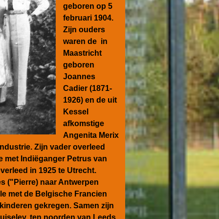
geboren
op 5
februari
1904.
Zijn ouders
waren de in
Maastricht
geboren
Joannes
Cadier (1871-
1926) en de uit
Kessel
afkomstige
Angenita Merix
dustrie. Zijn vader overleed
de met Indiëganger Petrus van
erleed in 1925 te Utrecht.
s ("Pierre) naar Antwerpen
lle met de Belgische Francien
 kinderen gekregen. Samen zijn
uiseley, ten noorden van
Leeds