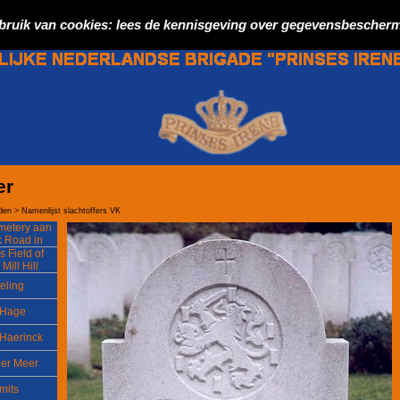
bruik van cookies: lees de kennisgeving over gegevensbescherm
er
lden > Namenlijst slachtoffers VK
metery aan
k Road in
ampton
 Field of
Mill Hill
eling
 Hage
 Haerinck
der Meer
mits