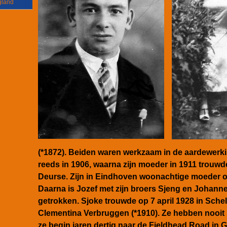
gland
(*1872). Beiden waren werkzaam in de aardewerkin
reeds in 1906, waarna zijn moeder in 1911 trouw
Deurse. Zijn in Eindhoven woonachtige moeder ov
Daarna is Jozef met zijn broers Sjeng en Johanne
getrokken. Sjoke trouwde op 7 april 1928 in Sche
Clementina Verbruggen (*1910). Ze hebben nooit
ze begin jaren dertig naar de
Fieldhead Road in G