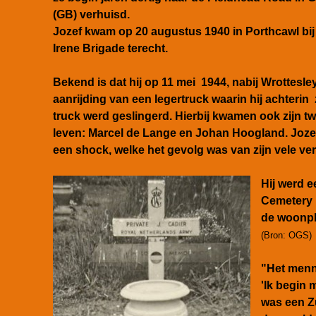
(GB) verhuisd.
Jozef kwam op 20 augustus 1940 in Porthcawl bij
Irene Brigade terecht.
Bekend is dat hij op 11 mei 1944, nabij Wrottesle
aanrijding van een
legertruck waarin hij achterin 
truck werd geslingerd. Hierbij kwamen ook zijn t
leven: Marcel de Lange en Johan Hoogland. Joze
een shock, welke het gevolg was van zijn vele v
Hij werd e
Cemetery i
de woonpl
(Bron: OGS)
"Het menn
'Ik begin
was een Z