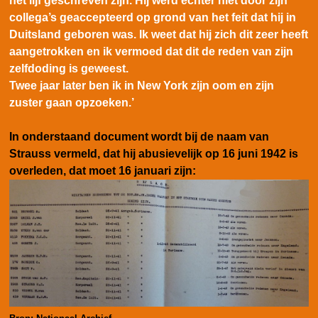
het lijf geschreven zijn. Hij werd echter niet door zijn
collega’s geaccepteerd op grond van het feit dat hij in
Duitsland geboren was. Ik weet dat hij zich dit zeer heeft
aangetrokken en ik vermoed dat dit de reden van zijn
zelfdoding is geweest.
Twee jaar later ben ik in New York zijn oom en zijn
zuster gaan opzoeken.’
In onderstaand document wordt bij de naam van
Strauss vermeld, dat hij abusievelijk op 16 juni 1942 is
overleden, dat moet 16 januari zijn: