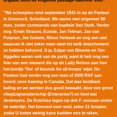
brigade, komt de volgende passage daarover voor:
"We scheepten eind september 1941 in op de Pasteur
in Greenock, Schotland. We waren met ongeveer 90
man, onder commando van kapitein Van Stolk. Verder
nog:
Erwin Strauss
, Eussie, Jan Telman, Jan van
Polanen, Jim Gobets, Rinus Verbeek en nog een stel
waarvan ik niet zeker meer weet tot welk detachement
ze hebben behoord. O ja, Edgar van Bloeme en Van
Aggelen waren ook van de partij, want ik heb nog een
foto van een steward die op de Lady Nelson aan hen
het bordje 'Out of bounds for all troops' wijst. De
Pasteur had verder nog een man of 3000 RAF aan
boord, voor training in Canada. Dat was kostbare
lading en we werden dus goed bewaakt, door een groot
vliegtuigmoederschip (Enterprise?) en heel wat
destroyers. De Dutchies lagen op dek F, vooraan onder
de waterlijn. Het konvooi voer snel, zeker 21 knopen,
zodat U-boten weinig kans hadden ons te raken.