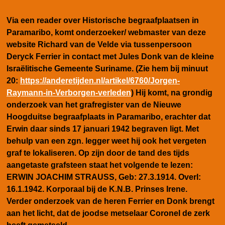
Via een reader over Historische begraafplaatsen in
Paramaribo, komt onderzoeker/ webmaster van deze
website Richard van de Velde via tussenpersoon
Deryck Ferrier in contact met Jules Donk van de kleine
Israëlitische Gemeente Suriname. (Zie hem bij minuut
20:
https://anderetijden.nl/artikel/6760/Jorgen-
Raymann-in-Verborgen-verleden
)
Hij komt, na grondig
onderzoek van het grafregister van de Nieuwe
Hoogduitse begraafplaats in Paramaribo, erachter dat
Erwin daar sinds 17 januari 1942 begraven ligt. Met
behulp van een zgn. legger weet hij ook het vergeten
graf te lokaliseren. Op zijn door de tand des tijds
aangetaste grafsteen staat het volgende te lezen:
ERWIN JOACHIM STRAUSS, Geb: 27.3.1914. Overl:
16.1.1942. Korporaal bij de K.N.B. Prinses Irene.
Verder onderzoek van de heren Ferrier en Donk brengt
aan het licht, dat de joodse metselaar Coronel de zerk