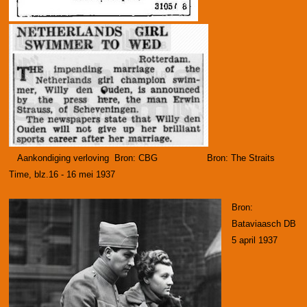
Aankondiging verloving Bron: CBG
Bron: The Straits
Time, blz.16 - 16 mei 1937
Bron:
Bataviaasch DB
5 april 1937