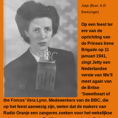
Jetje (Bron: A.R.
Bantzinger)
Op een feest ter
ere van de
oprichting van
de Prinses Irene
Brigade op 11
januari 1941,
zingt Jetty een
Nederlandse
versie van We’ll
meet again van
de Britse
‘Sweetheart of
the Forces’ Vera Lynn. Medewerkers van de BBC, die
op het feest aanwezig zijn, weten dat de makers van
Radio Oranje een zangeres zoeken voor het wekelijkse