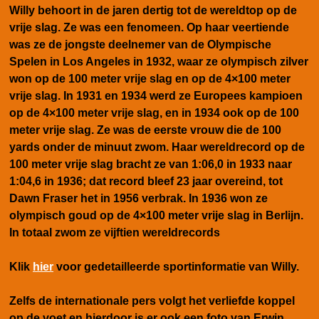
Willy behoort in de jaren dertig tot de wereldtop op de
vrije slag.
Ze was een fenomeen. Op haar veertiende
was ze de jongste deelnemer van de Olympische
Spelen in Los Angeles in 1932, waar ze olympisch zilver
won op de 100 meter vrije slag en op de 4×100 meter
vrije slag. In 1931 en 1934 werd ze Europees kampioen
op de 4×100 meter vrije slag, en in 1934 ook op de 100
meter vrije slag. Ze was de eerste vrouw die de 100
yards onder de minuut zwom. Haar wereldrecord op de
100 meter vrije slag bracht ze van 1:06,0 in 1933 naar
1:04,6 in 1936; dat record bleef 23 jaar overeind, tot
Dawn Fraser het in 1956 verbrak. In 1936 won ze
olympisch goud op de 4×100 meter vrije slag in Berlijn.
In totaal zwom ze vijftien wereldrecords
Klik
hier
voor gedetailleerde sportinformatie van Willy.
Zelfs de internationale pers volgt het verliefde koppel
op de voet en hierdoor is er ook een foto van Erwin