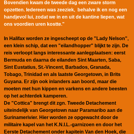
Bovendien kwam de tweede dag een zware storm
opzetten. Iedereen was zeeziek, behalve ik en nog een
handjevol lui, zodat we in en uit de kantine liepen, wat
ons voordien uren kostte."
In Halifax worden ze ingescheept op de "Lady Nelson",
een klein schip, dat een "eilandhopper" blijkt te zijn. De
reis verloopt langs interessante aanlegplaatsen: eerst
Bermuda en daarna de eilanden Sint Maarten, Saba,
Sint Eustatius, St.-Vincent, Barbados, Granada,
Tobago, Trinidad en als laatste Georgetown, in Brits
Guyana. Er zijn ook inlanders aan boord, maar die
moeten met hun kippen en varkens en andere beesten
op het achterdek kamperen.
De "Cottica" brengt dit zgn. Tweede Detachement
uiteindelijk van Georgetown naar Paramaribo aan de
Surinamerivier. Hier worden ze opgewacht door de
militaire kapel van het K.N.I.L.-garnizoen en door het
Eerste Detachement onder kapitein Van den Hoek, die