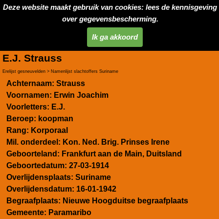
Deze website maakt gebruik van cookies: lees de kennisgeving
over gegevensbescherming.
Ik ga akkoord
E.J. Strauss
Erelijst gesneuvelden > Namenlijst slachtoffers Suriname
Achternaam: Strauss
Voornamen:
Erwin Joachim
Voorletters:
E.J.
Beroep: koopman
Rang: Korporaal
Mil. onderdeel:
Kon. Ned. Brig. Prinses Irene
Geboorteland:
Frankfurt aan de Main, Duitsland
Geboortedatum:
27-03-1914
Overlijdensplaats:
Suriname
Overlijdensdatum:
16-01-1942
Begraafplaats: Nieuwe Hoogduitse begraafplaats
Gemeente: Paramaribo