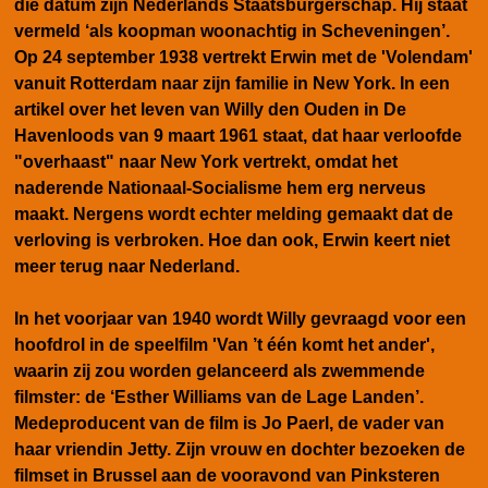
die datum zijn Nederlands Staatsburgerschap. Hij staat
vermeld ‘als koopman woonachtig in Scheveningen’.
Op 24 september 1938 vertrekt Erwin met de 'Volendam'
vanuit Rotterdam naar zijn familie in New York. In een
artikel
over het leven van Willy den Ouden
in De
Havenloods van 9 maart 1961 staat, dat haar verloofde
"overhaast" naar New York vertrekt, omdat het
naderende Nationaal-Socialisme hem erg nerveus
maakt. Nergens wordt echter melding gemaakt dat de
verloving is verbroken. Hoe dan ook, Erwin keert niet
meer terug naar Nederland.
In het voorjaar van 1940 wordt Willy gevraagd voor een
hoofdrol in de speelfilm 'Van ’t één komt het ander',
waarin zij zou worden gelanceerd als zwemmende
filmster: de ‘Esther Williams van de Lage Landen’.
Medeproducent van de film is Jo Paerl, de vader van
haar vriendin Jetty. Zijn vrouw en dochter bezoeken de
filmset in Brussel aan de vooravond van Pinksteren