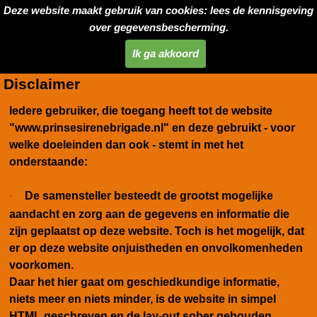
Deze website maakt gebruik van cookies: lees de kennisgeving
over gegevensbescherming.
Ik ga akkoord
Disclaimer
Iedere gebruiker, die toegang heeft tot de website
"www.prinsesirenebrigade.nl" en deze gebruikt - voor
welke doeleinden dan ook - stemt in met het
onderstaande:
De samensteller besteedt de grootst mogelijke
·
aandacht en zorg aan de gegevens en informatie die
zijn geplaatst op deze website. Toch is het mogelijk, dat
er op deze website onjuistheden en onvolkomenheden
voorkomen.
Daar het hier gaat om geschiedkundige informatie,
niets meer en niets minder, is de website in simpel
HTML geschreven en de lay-out sober gehouden.