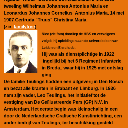
tweeling
Wilhelmus Johannes Antonius Maria en
Leonardus Johannes Cornelius Antonius Maria, 14 mei
1907 Gertruda "Truus" Christina Maria.
(zie:
familytree
)
Nico (zie foto) doorliep de HBS en vervolgens
volgde hij opleidingen aan de universiteiten van
Leiden en Enschede.
Hij was als dienstplichtige in 1922
ingelijfd bij het 6 Regiment Infanterie
in Breda., waar hij in 1925 met ontslag
ging.
De familie Teulings hadden een uitgeverij in Den Bosch
en bezat alle kranten in Brabant en Limburg.
In 1936
nam
zijn vader,
Leo Teulings, het initiatief tot de
vestiging van De Geïllustreerde Pers (GP) N.V. in
Amsterdam. Het eerste begin was kleinschalig in een
door de Nederlandsche Grafische Kunstinrichting, een
ander bedrijf van Teulings, ter beschikking gesteld