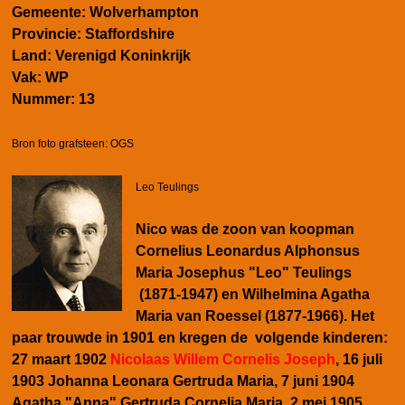
Gemeente:
Wolverhampton
Provincie:
Staffordshire
Land:
Verenigd Koninkrijk
Vak:
WP
Nummer:
13
Bron foto grafsteen: OGS
Leo Teulings
Nico was de zoon van koopman
Cornelius Leonardus Alphonsus
Maria Josephus "Leo" Teulings
(1871-1947) en Wilhelmina Agatha
Maria van Roessel (1877-1966). Het
paar trouwde in 1901 en kregen de volgende kinderen:
27 maart 1902
Nicolaas Willem Cornelis Joseph
,
16 juli
1903 Johanna Leonara Gertruda Maria, 7 juni 1904
Agatha "Anna" Gertruda Cornelia Maria, 2 mei 1905