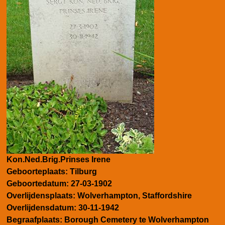
Kon.Ned.Brig.Prinses Irene
Geboorteplaats:
Tilburg
Geboortedatum:
27-03-1902
Overlijdensplaats:
Wolverhampton, Staffordshire
Overlijdensdatum:
30-11-1942
Begraafplaats: Borough Cemetery te Wolverhampton