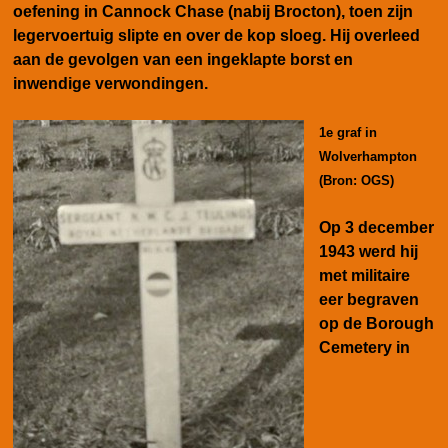
oefening in Cannock Chase (nabij Brocton), toen zijn
legervoertuig slipte en over de kop sloeg. Hij overleed
aan de gevolgen van een ingeklapte borst en
inwendige verwondingen.
1e graf in
Wolverhampton
(Bron: OGS)
O
p 3 december
1943 werd hij
met militaire
eer begraven
op de Borough
Cemetery in