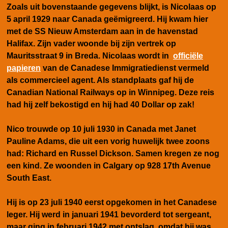
Zoals uit bovenstaande gegevens blijkt, is Nicolaas op
5 april 1929 naar Canada geëmigreerd. Hij kwam hier
met de SS Nieuw Amsterdam aan in de havenstad
Halifax. Zijn vader woonde bij zijn vertrek op
Mauritsstraat 9 in Breda. Nicolaas wordt in
officiële
papieren
van de Canadese Immigratiedienst vermeld
als commercieel agent. Als standplaats gaf hij de
Canadian National Railways op in Winnipeg. Deze reis
had hij zelf bekostigd en hij had 40 Dollar op zak!
Nico trouwde op 10 juli 1930 in Canada met Janet
Pauline Adams, die uit een vorig huwelijk twee zoons
had: Richard en Russel Dickson. Samen kregen ze nog
een kind. Ze woonden in Calgary op 928 17th Avenue
South East.
Hij is op 23 juli 1940 eerst opgekomen in het Canadese
leger. Hij werd in januari 1941 bevorderd tot sergeant,
maar ging in februari 1942 met ontslag, omdat hij was