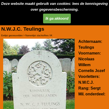
Deze website maakt gebruik van cookies: lees de kennisgeving
over gegevensbescherming.
Ik ga akkoord
N.W.J.C. Teulings
Erelijst gesneuvelden > Namenlijst slachtoffers VK
Achternaam:
Teulings
Voornamen:
Nicolaas
Willem
Cornelis Jozef
Voorletters:
N.W.C.J.
Rang:
Sergt
Mil. onderdeel: