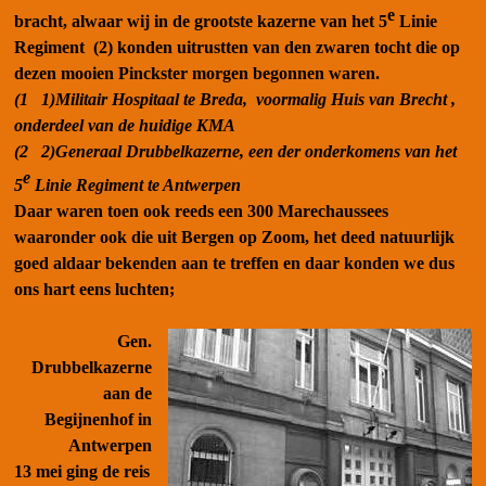
e
bracht, alwaar wij in de grootste kazerne van het 5
Linie
Regiment (2) konden uitrustten van den zwaren tocht die op
dezen mooien Pinckster morgen begonnen waren.
(1 1)
Militair Hospitaal te Breda, voormalig Huis van Brecht ,
onderdeel van de huidige KMA
(2 2)
Generaal Drubbelkazerne, een der onderkomens van het
e
5
Linie Regiment te Antwerpen
Daar waren toen ook reeds een 300 Marechaussees
waaronder ook die uit Bergen op Zoom, het deed natuurlijk
goed aldaar bekenden aan te treffen en daar konden we dus
ons hart eens luchten;
Gen.
Drubbelkazerne
aan de
Begijnenhof in
Antwerpen
13 mei
ging de reis