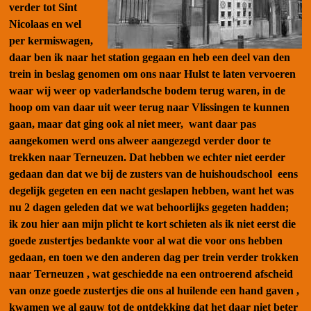
verder tot Sint
Nicolaas en wel
per kermiswagen,
daar ben ik naar het station gegaan en heb een deel van den
trein in beslag genomen om ons naar Hulst te laten vervoeren
waar wij weer op vaderlandsche bodem terug waren, in de
hoop om van daar uit weer terug naar Vlissingen te kunnen
gaan, maar dat ging ook al niet meer, want daar pas
aangekomen werd ons alweer aangezegd verder door te
trekken naar Terneuzen. Dat hebben we echter niet eerder
gedaan dan dat we bij de zusters van de huishoudschool eens
degelijk gegeten en een nacht geslapen hebben, want het was
nu 2 dagen geleden dat we wat behoorlijks gegeten hadden;
ik zou hier aan mijn plicht te kort schieten als ik niet eerst die
goede zustertjes bedankte voor al wat die voor ons hebben
gedaan, en toen we den anderen dag per trein verder trokken
naar Terneuzen , wat geschiedde na een ontroerend afscheid
van onze goede zustertjes die ons al huilende een hand gaven ,
kwamen we al gauw tot de ontdekking dat het daar niet beter