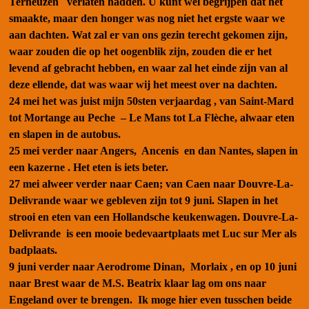
Terneuzen verlaten hadden. U kunt wel begrijpen dat het
smaakte, maar den honger was nog niet het ergste waar we
aan dachten. Wat zal er van ons gezin terecht gekomen zijn,
waar zouden die op het oogenblik zijn, zouden die er het
levend af gebracht hebben, en waar zal het einde zijn van al
deze ellende, dat was waar wij het meest over na dachten.
24 mei
het was juist mijn 50sten verjaardag , van Saint-Mard
tot Mortange au Peche – Le Mans tot La Flѐche, alwaar eten
en slapen in de autobus.
25 mei
verder naar Angers, Ancenis en dan Nantes, slapen in
een kazerne . Het eten is iets beter.
27 mei
alweer verder naar Caen; van Caen naar Douvre-La-
Delivrande waar we gebleven zijn tot 9 juni. Slapen in het
strooi en eten van een Hollandsche keukenwagen. Douvre-La-
Delivrande is een mooie bedevaartplaats met Luc sur Mer als
badplaats.
9 juni
verder naar Aerodrome Dinan, Morlaix , en op 10 juni
naar Brest waar de M.S. Beatrix klaar lag om ons naar
Engeland over te brengen. Ik moge hier even tusschen beide