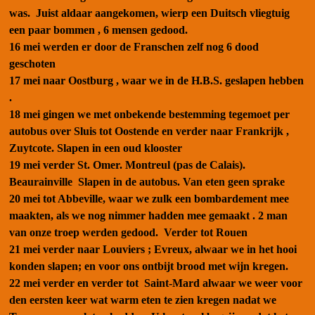
was. Juist aldaar aangekomen, wierp een Duitsch vliegtuig
een paar bommen , 6 mensen gedood.
16 mei
werden er door de Franschen zelf nog 6 dood
geschoten
17 mei
naar Oostburg , waar we in de H.B.S. geslapen hebben
.
18 mei
gingen we met onbekende bestemming tegemoet per
autobus over Sluis tot Oostende en verder naar Frankrijk ,
Zuytcote. Slapen in een oud klooster
19 mei
verder St. Omer. Montreul (pas de Calais).
Beaurainville Slapen in de autobus. Van eten geen sprake
20 mei
tot Abbeville, waar we zulk een bombardement mee
maakten, als we nog nimmer hadden mee gemaakt . 2 man
van onze troep werden gedood. Verder tot Rouen
21 mei
verder naar Louviers ; Evreux, alwaar we in het hooi
konden slapen; en voor ons ontbijt brood met wijn kregen.
22 mei
verder en verder tot Saint-Mard alwaar we weer voor
den eersten keer wat warm eten te zien kregen nadat we