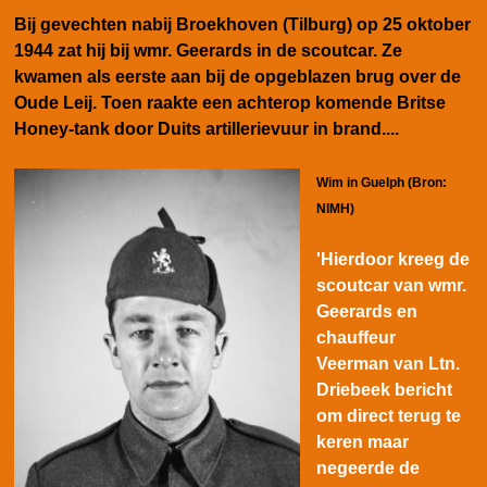
Bij gevechten nabij Broekhoven (Tilburg) op 25 oktober
1944 zat hij bij wmr. Geerards in de scoutcar. Ze
kwamen als eerste aan bij de opgeblazen brug over de
Oude Leij. Toen raakte een achterop komende Britse
Honey-tank door Duits artillerievuur in brand....
Wim in Guelph (Bron:
NIMH)
'Hierdoor kreeg de
scoutcar van wmr.
Geerards en
chauffeur
Veerman van Ltn.
Driebeek bericht
om direct terug te
keren maar
negeerde de