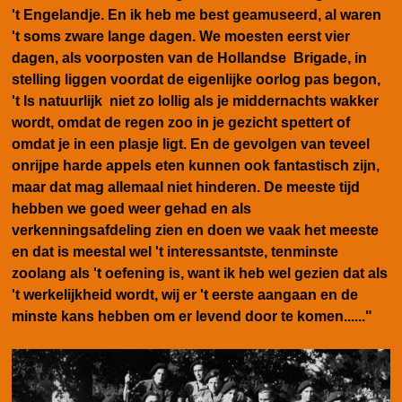
't Engelandje. En ik heb me best geamuseerd, al waren
't soms zware lange dagen. We moesten eerst vier
dagen, als voorposten van de Hollandse Brigade, in
stelling liggen voordat de eigenlijke oorlog pas begon,
't Is natuurlijk niet zo lollig als je middernachts wakker
wordt, omdat de regen zoo in je gezicht spettert of
omdat je in een plasje ligt. En de gevolgen van teveel
onrijpe harde appels eten kunnen ook fantastisch zijn,
maar dat mag allemaal niet hinderen. De meeste tijd
hebben we goed weer gehad en als
verkenningsafdeling zien en doen we vaak het meeste
en dat is meestal wel 't interessantste, tenminste
zoolang als 't oefening is, want ik heb wel gezien dat als
't werkelijkheid wordt, wij er 't eerste aangaan en de
minste kans hebben om er levend door te komen......"