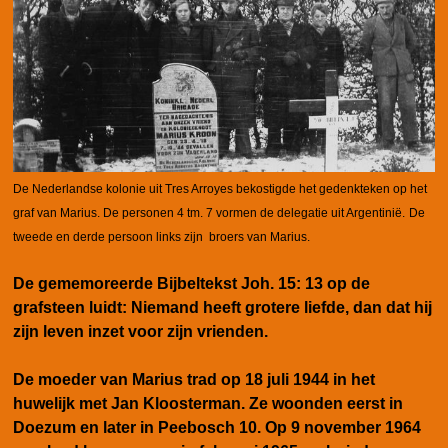
De Nederlandse kolonie uit Tres Arroyes bekostigde het gedenkteken op het
graf van Marius. De personen 4 tm. 7 vormen de delegatie uit Argentinië.
De
tweede en derde persoon links zijn broers van Marius.
De gememoreerde Bijbeltekst Joh. 15: 13 op de
grafsteen luidt: Niemand heeft grotere liefde, dan dat hij
zijn leven inzet voor zijn vrienden.
De moeder van Marius
trad op 18 juli 1944 in het
huwelijk met Jan Kloosterman. Ze woonden eerst in
Doezum en later in Peebosch 10. Op 9 november 1964