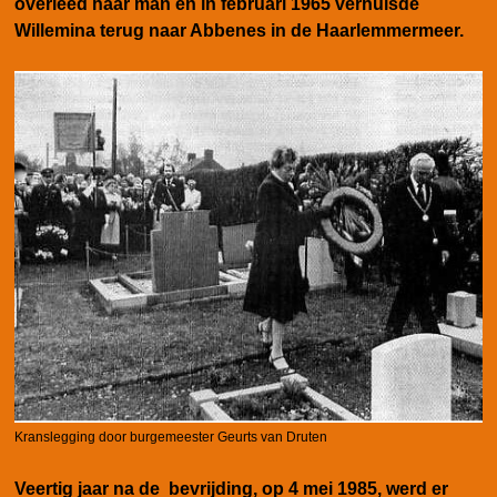
overleed haar man en in februari 1965 verhuisde
Willemina terug naar Abbenes in de Haarlemmermeer.
Kranslegging door burgemeester Geurts van Druten
Veertig jaar na de bevrijding, op 4 mei 1985, werd er