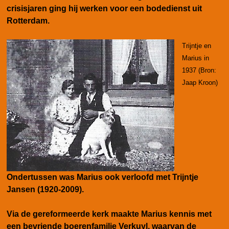
crisisjaren ging hij werken voor een bodedienst uit
Rotterdam.
Trijntje en
Marius in
1937 (Bron:
Jaap Kroon)
Ondertussen was Marius ook verloofd met Trijntje
Jansen (1920-2009).
Via de gereformeerde kerk maakte Marius kennis met
een bevriende boerenfamilie Verkuyl, waarvan de