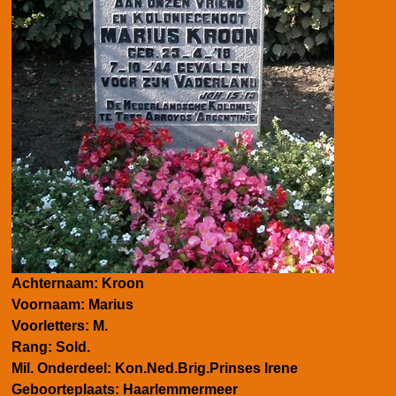
Achternaam: Kroon
Voornaam: Marius
Voorletters: M.
Rang: Sold.
Mil. Onderdeel: Kon.Ned.Brig.Prinses Irene
Geboorteplaats: Haarlemmermeer