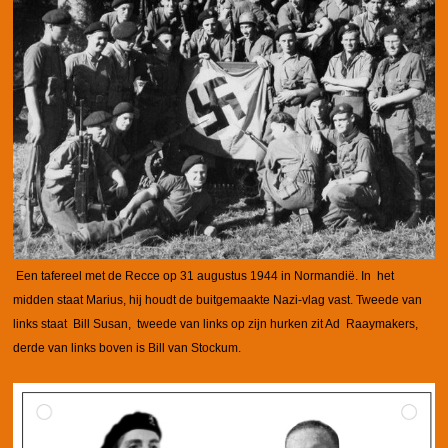
Een tafereel met de Recce op 31 augustus 1944 in Normandië. In het
midden staat Marius, hij houdt de buitgemaakte Nazi-vlag vast. Tweede van
links staat Bill Susan, tweede van links op zijn hurken zit Ad Raaymakers,
derde van links boven is Bill van Stockum.