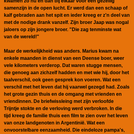
kwamen zo nu en dan bij elkaar voor een gezellig
samenzijn in de open lucht. Er werd dan een schaap of
kalf gebraden aan het spit en ieder kreeg er z'n deel van
met de nodige drank vanzelf. Zijn broer Jaap was nogal
jaloers op zijn jongere broer. "Die zag tenminste wat
van de wereld!"
Maar de werkelijkheid was anders. Marius kwam na
enkele maanden in dienst van een Deense boer, weer
vele kilometers verderop. Dat waren stugge mensen,
die genoeg aan zichzelf hadden en met wie hij, door het
taalverschil, ook geen gesprek kon voeren. Wat een
verschil met het leven dat hij vaarwel gezegd had. Zoals
het grote gezin thuis en de omgang met vrienden en
vriendinnen. De briefwissleing met zijn verloofde
Trijntje stokte en de verloving werd verbroken. In die
tijd kreeg de familie thuis een film te zien over het leven
van onze landgenoten in Argentinië. Wat een
onvoorstelbare eenzaamheid. Die eindeloze pampa's,