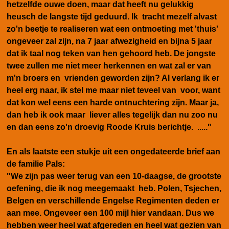
hetzelfde ouwe doen, maar dat heeft nu gelukkig
heusch de langste tijd geduurd. Ik tracht mezelf alvast
zo'n beetje te realiseren wat een ontmoeting met 'thuis'
ongeveer zal zijn, na 7 jaar afwezigheid en bijna 5 jaar
dat ik taal nog teken van hen gehoord heb. De jongste
twee zullen me niet meer herkennen en wat zal er van
m'n broers en vrienden geworden zijn? Al verlang ik er
heel erg naar, ik stel me maar niet teveel van voor, want
dat kon wel eens een harde ontnuchtering zijn. Maar ja,
dan heb ik ook maar liever alles tegelijk dan nu zoo nu
en dan eens zo'n droevig Roode Kruis berichtje. ....."
En als laatste een stukje uit een ongedateerde brief aan
de familie Pals:
"We zijn pas weer terug van een 10-daagse, de grootste
oefening, die ik nog meegemaakt heb. Polen, Tsjechen,
Belgen en verschillende Engelse Regimenten deden er
aan mee. Ongeveer een 100 mijl hier vandaan. Dus we
hebben weer heel wat afgereden en heel wat gezien van