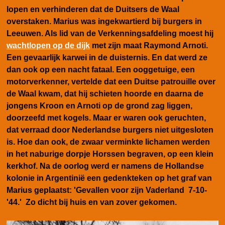
lopen en verhinderen dat de Duitsers de Waal
overstaken. Marius was ingekwartierd bij burgers in
Leeuwen. Als lid van de Verkenningsafdeling moest hij
wachtlopen op de dijk
met zijn maat Raymond Arnoti.
Een gevaarlijk karwei in de duisternis. En dat werd ze
dan ook op een nacht fataal.
Een ooggetuige, een
motorverkenner, vertelde dat een Duitse patrouille over
de Waal kwam, dat hij schieten hoorde en daarna de
jongens Kroon en Arnoti op de grond zag liggen,
doorzeefd met kogels. Maar er waren ook geruchten,
dat verraad door Nederlandse burgers niet uitgesloten
is. Hoe dan ook, de zwaar verminkte lichamen werden
in het naburige dorpje Horssen begraven, op een klein
kerkhof. Na de oorlog werd er namens de Hollandse
kolonie in Argentinië een gedenkteken op het graf van
Marius geplaatst: 'Gevallen voor zijn Vaderland 7-10-
'44.' Zo dicht bij huis en van zover gekomen.